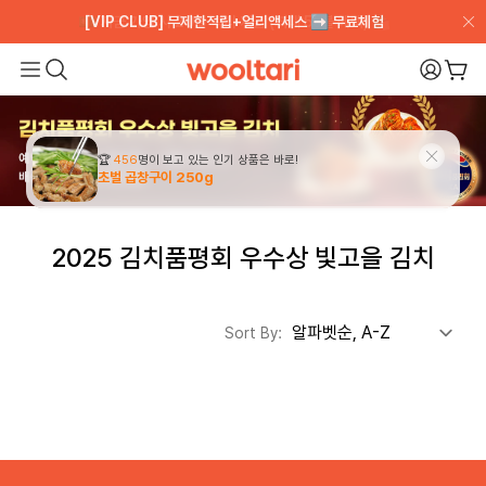
💵 지금 가입 시 20불 즉시 지급 (최대 55불 혜택) 🛍️
💵 지금 가입 시 20불 즉시 지급 (최대 55불 혜택) 🛍️
[VIP CLUB] 무제한적립+얼리액세스 ➡️ 무료체험
[VIP CLUB] 무제한적립+얼리액세스 ➡️ 무료체험
Wooltari
My Pa
장바
Read
the
Privacy
Policy
2025 김치품평회 우수상 빛고을 김치
Sort By: