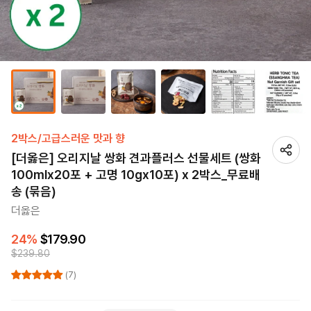
2박스/고급스러운 맛과 향
[더옳은] 오리지날 쌍화 견과플러스 선물세트 (쌍화
100mlx20포 + 고명 10gx10포) x 2박스_무료배
송 (묶음)
더옳은
24%
$179.90
$239.80
(7)