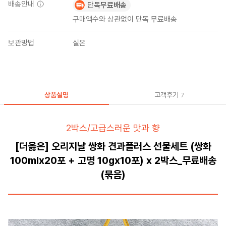
배송안내
단독무료배송
구매액수와 상관없이 단독 무료배송
보관방법
실온
상품설명
고객후기
7
2박스/고급스러운 맛과 향
[더옳은] 오리지날 쌍화 견과플러스 선물세트 (쌍화
100mlx20포 + 고명 10gx10포) x 2박스_무료배송
(묶음)