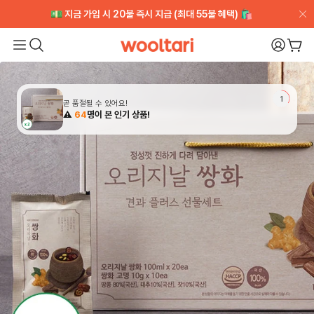
💵 지금 가입 시 20불 즉시 지급 (최대 55불 혜택) 🛍️
💵 지금 가입 시 20불 즉시 지급 (최대 55불 혜택) 🛍️
[VIP CLUB] 무제한적립+얼리액세스 ➡️ 무료체험
[VIP CLUB] 무제한적립+얼리액세스 ➡️ 무료체험
Wooltari
My Pa
장바
Read
the
Privacy
Policy