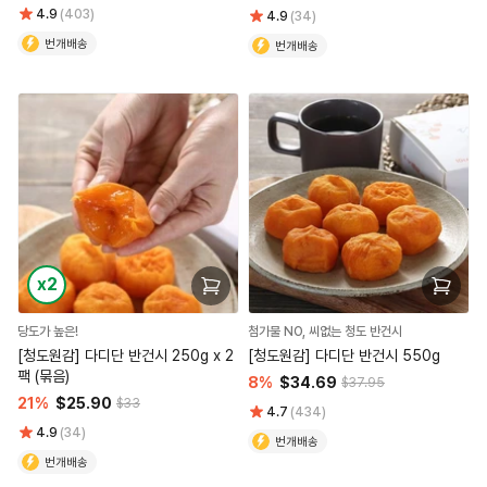
4.9
(403)
4.9
(34)
번개배송
번개배송
x2
당도가 높은!
첨가물 NO, 씨없는 청도 반건시
[청도원감] 다디단 반건시 250g x 2
[청도원감] 다디단 반건시 550g
팩 (묶음)
8%
$34.69
$37.95
21%
$25.90
$33
4.7
(434)
4.9
(34)
번개배송
번개배송