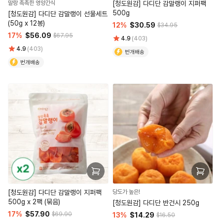
말랑 촉촉한 영양간식
[청도원감] 다디단 감말랭이 지퍼팩
500g
[청도원감] 다디단 감말랭이 선물세트
(50g x 12봉)
12%
$30.59
$34.95
17%
$56.09
$67.95
4.9
(403)
4.9
(403)
번개배송
번개배송
[청도원감] 다디단 감말랭이 지퍼팩
당도가 높은!
500g x 2팩 (묶음)
[청도원감] 다디단 반건시 250g
17%
$57.90
$69.90
13%
$14.29
$16.50