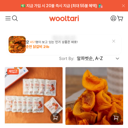
💵 지금 가입 시 20불 즉시 지급 (최대 55불 혜택) 🛍️
💵 지금 가입 시 20불 즉시 지급 (최대 55불 혜택) 🛍️
[VIP CLUB] 무제한적립+얼리액세스 ➡️ 무료체험
[VIP CLUB] 무제한적립+얼리액세스 ➡️ 무료체험
Wooltari
My Pa
장바
Read
the
청도원감
Privacy
Policy
Sort By:
재입고