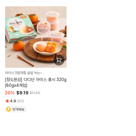
아이스크림처럼 살살 녹는~
[청도원감] 다디단 아이스 홍시 320g
(80gx4개입)
20%
$9.19
$11.55
4.9
(90)
번개배송