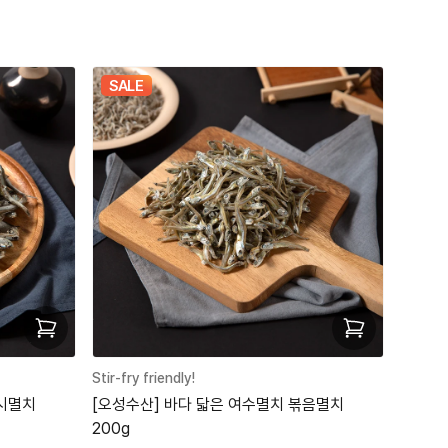
SALE
Stir-fry friendly!
다시멸치
[오성수산] 바다 닯은 여수멸치 볶음멸치
200g