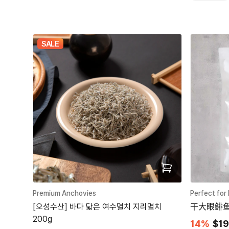
SALE
Premium Anchovies
Perfect for
[오성수산] 바다 닯은 여수멸치 지리멸치
干大眼鲱鱼
200g
14%
$19