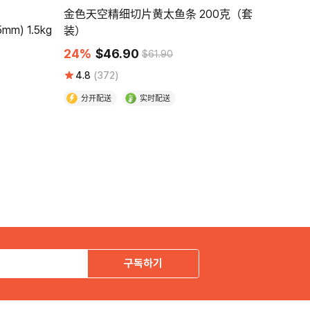
金色天空精细切片黄太鱼条 200克（套
m) 1.5kg
装）
24%
$46.90
$61.90
4.8
(372)
分开配送
实时配送
구독하기