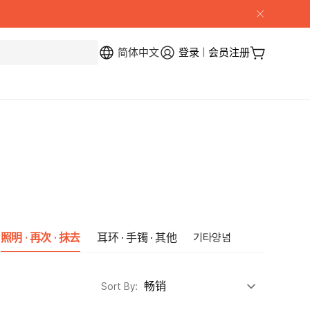
简体中文
登录
|
会员注册
My Page
购物车
照明 · 再次 · 抹去
耳环 · 手镯 · 其他
기타양념
Sort By: