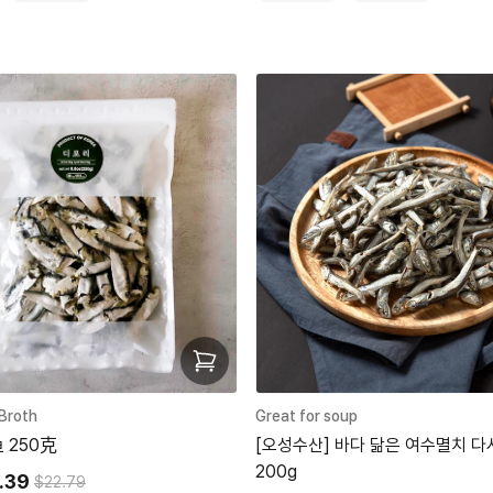
 Broth
Great for soup
 250克
[오성수산] 바다 닮은 여수멸치 
200g
.39
$22.79