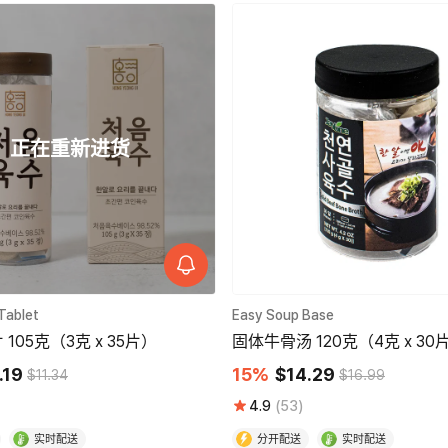
正在重新进货
Tablet
Easy Soup Base
105克（3克 x 35片）
固体牛骨汤 120克（4克 x 30
.19
15%
$14.29
$11.34
$16.99
4.9
(53)
实时配送
分开配送
实时配送