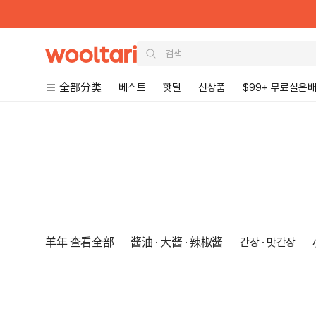
Wooltari
全部分类
베스트
핫딜
신상품
$99+ 무료실온
Read
the
Privacy
Policy
羊年 查看全部
酱油 · 大酱 · 辣椒酱
간장 · 맛간장