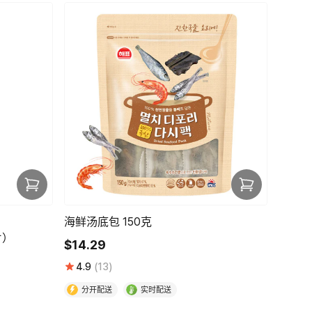
海鲜汤底包 150克
片）
$14.29
4.9
(13)
分开配送
实时配送