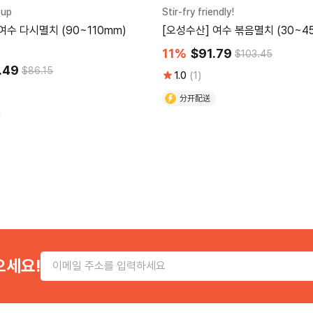
oup
Stir-fry friendly!
여수 다시멸치 (90~110mm)
[오성수산] 여수 볶음멸치 (30~45m
11%
$91.79
$103.45
.49
$86.15
1.0
(1)
分开配送
으세요!