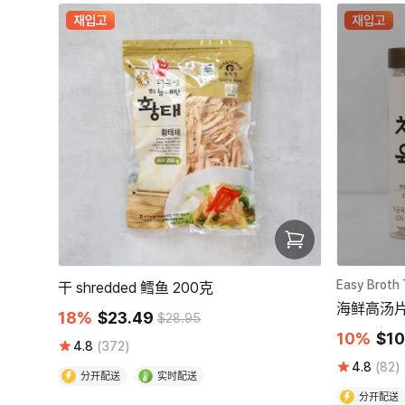
재입고
재입고
Easy Broth 
干 shredded 鳕鱼 200克
海鲜高汤片 
18%
$23.49
$28.95
10%
$10
4.8
(372)
4.8
(82)
分开配送
实时配送
分开配送