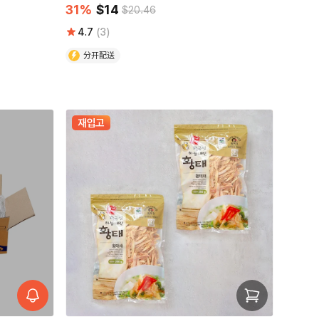
31%
$14
$20.46
4.7
(3)
分开配送
재입고