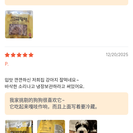
12/20/2025
P.
입맛 깐깐하신 저희집 강아지 잘먹네요~
바삭한 소리나고 냉장보관하라고 써있어요.
我家挑剔的狗狗很喜欢它~
它吃起来嘎吱作响，而且上面写着要冷藏。