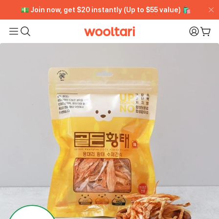
[VIP CLUB] Unlimited Rewards + Early Access ➡️ Free
[VIP CLUB] Unlimited Rewards + Early Access ➡️ Free
💵 Join now, get $20 instantly (Up to $55 value) 🛍️
💵 Join now, get $20 instantly (Up to $55 value) 🛍️
Trial
Trial
Wooltari
My Pa
购
Read
the
Privacy
Policy