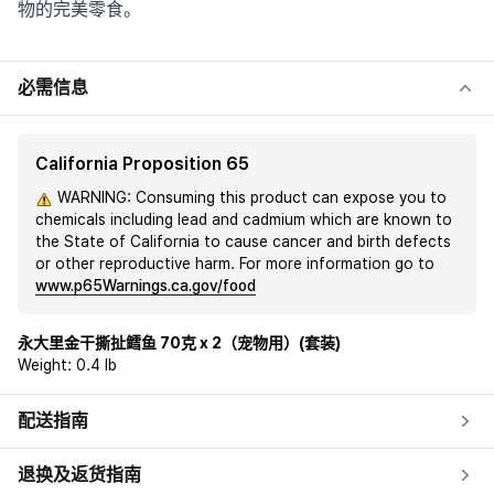
物的完美零食。
必需信息
California Proposition 65
WARNING: Consuming this product can expose you to
chemicals including lead and cadmium which are known to
the State of California to cause cancer and birth defects
or other reproductive harm. For more information go to
www.p65Warnings.ca.gov/food
永大里金干撕扯鳕鱼 70克 x 2（宠物用）(套装)
Weight:
0.4 lb
配送指南
退换及返货指南