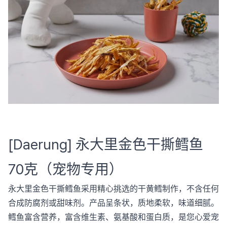
[Daerung] 永大里金色干撕鳕鱼
70克（宠物专用）
永大里金色干撕鳕鱼采用精心挑选的干黄鳕制作，不含任何
合成防腐剂或甜味剂。产品呈条状，质地柔软，味道细腻。
鳕鱼富含营养，富含维生素、氨基酸和蛋白质，是您心爱宠