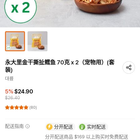
永大里金干撕扯鳕鱼 70克 x 2（宠物用）(套
装)
대륭
5%
$24.90
$26.40
(80)
配送指南
分开配送
实时配送
分开配送商品 $169 以上购买时免费配送