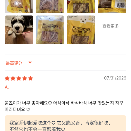
Sort by
07/31/2026
A.
울죠이가 너무 좋아해요♡ 아삭아삭 바삭바삭 너무 맛있는지 자꾸
따라다녀요 ♡
我家乔伊超爱吃这个♡ 它又脆又香，肯定很好吃，
不然它也不会一直跟着我♡