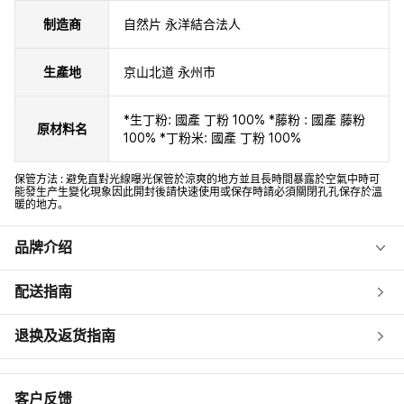
制造商
自然片 永洋結合法人
生產地
京山北道 永州市
*生丁粉: 國產 丁粉 100% *藤粉 : 國產 藤粉
原材料名
100% *丁粉米: 國產 丁粉 100%
保管方法 : 避免直對光線曝光保管於涼爽的地方並且長時間暴露於空氣中時可
能發生产生變化現象因此開封後請快速使用或保存時請必須關閉孔孔保存於溫
暖的地方。
品牌介绍
配送指南
退换及返货指南
客户反馈