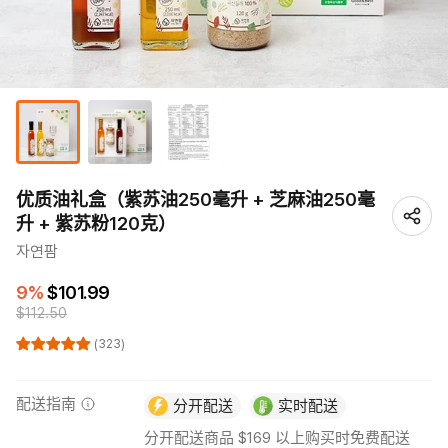
优质油礼盒（紫苏油250毫升 + 芝麻油250毫
升 + 紫苏粉120克）
자연팜
9%
$101.99
$112.50
(323)
配送指南
分开配送
实时配送
分开配送商品 $169 以上购买时免费配送