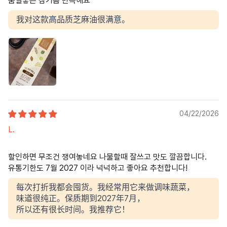
품질좋은 참기름 만족해요
我对这款高品质芝麻油很满意。
04/22/2026
L.
할인하면 무조건 쟁여놓네요 나물할때 잘쓰고 맛도 깔끔합니다.
유통기한도 7월 2027 이라 넉넉하고 좋아요 추천합니다!
每次打折我都会囤货。我经常用它来做调味蔬菜，
味道很纯正。保质期到2027年7月，
所以还有很长时间。我推荐它！