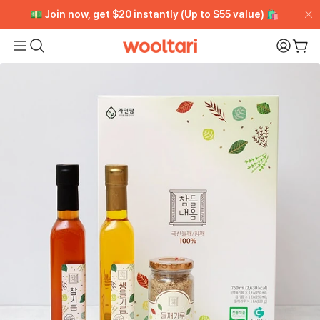
[VIP CLUB] Unlimited Rewards + Early Access ➡️ Free
[VIP CLUB] Unlimited Rewards + Early Access ➡️ Free
💵 Join now, get $20 instantly (Up to $55 value) 🛍️
💵 Join now, get $20 instantly (Up to $55 value) 🛍️
Trial
Trial
Wooltari
My Pa
购
Read
the
Privacy
Policy