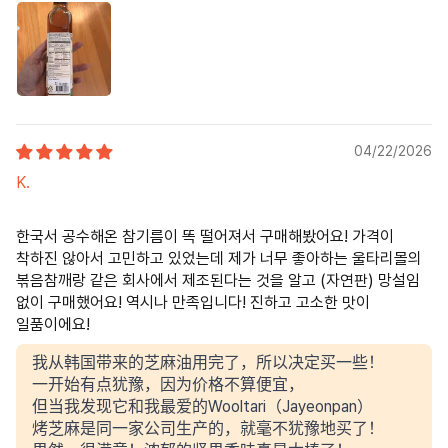
04/22/2026
K.
한국서 공수해온 참기름이 똑 떨어져서 구매해봤어요! 가격이
착하진 않아서 고민하고 있었는데 제가 너무 좋아하는 울타리몰의
볶음참깨랑 같은 회사에서 제조된다는 것을 알고 (자연판) 망설임
없이 구매했어요! 역시나 만족입니다! 진하고 고소한 맛이
일품이에요!
我从韩国带来的芝麻油用完了，所以决定买一些！
一开始有点犹豫，因为价格不算便宜，
但当我发现它和我最爱的Wooltari（Jayeonpan）
烤芝麻是同一家公司生产的，就毫不犹豫地买了！