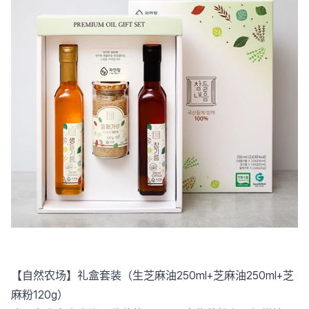
【自然农场】礼盒套装（生芝麻油250ml+芝麻油250ml+芝
麻粉120g）