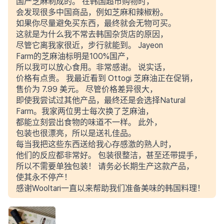
国产芝麻制成的。 在韩国超市购物时，
会发现很多中国商品，例如芝麻和辣椒粉。
如果你尽量避免买东西，最终就会无物可买。
这就是为什么我不常去韩国杂货店的原因，
尽管它离我家很近，步行就能到。 Jayeon
Farm的芝麻油标明是100%国产，
所以我可以放心食用。非常感谢。 说实话，
价格有点贵。 我最近看到 Ottogi 芝麻油正在促销，
售价为 7.99 美元。 尽管价格差异很大，
即使我尝试过其他产品，最终还是会选择Natural
Farm。我家两位男士每次换了芝麻油，
都能立刻尝出食物的味道不一样。 此外，
包装也很漂亮，所以是送礼佳品。
每当我把这些东西送给我心存感激的熟人时，
他们的反应都非常好。 包装很整洁，甚至还带提手，
所以不需要单独包装！ 请务必长期生产这款产品，
使其永不停产！
感谢Wooltari一直以来帮助我们准备美味的韩国料理！