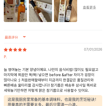
Sort by
07/01/2026
P.
늘 쟁여놓는 기본 양념이예요. 나만의 음식비법! 많이도 필요없고
마지막에 쬐끔만 똑!똑! 넣으면 before &after 차이가 굉장이
많이나요 :) 처음판매할때부터 지금까지 한결같은 품질관리와
빠른배송 울타리몰 감사합니다! 참기름은 배송후 삼사일 똑바로
세워놓기만하면 저렇게 맑은 참기름으로 사용할수 잇어요.
这是我厨房里常备的基本调味料，也是我的烹饪秘诀！
用量真的不需要太多，最后只需滴一小滴，