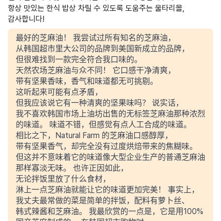
항상 맛있는 한식 밥상 차릴 수 있도록 도움주는 울타리몰,
감사합니다!
最好的芝麻油！ 我尝试过所有知名的芝麻油，
从韩国超市里大公司的品牌到美国新成立的品牌，
但很难找到一款完全符合我口味的。
天然农场芝麻油与众不同！ 它口感干净清爽，
带有坚果香味，香气和味道都无可挑剔。
这听起来可能有点矛盾，
但我应该说它有一种清爽的坚果味吗？ 说实话，
我不喜欢韩国市场上油坊出售的无标签芝麻油那种浓烈
的味道。 味道不错，但感觉有点人工合成的味道。
相比之下，Natural Farm 的芝麻油口感醇厚，
带有坚果香气，却完全没有过度烘焙带来的焦糊味。
但这并不意味着它的味道像大型企业生产的普通芝麻油
那样寡淡无味。 也许正因如此，
无论拌饭里放了什么食材，
淋上一点芝麻油就能让它的味道更加完美！ 事实上，
我丈夫最常做的菜是简单的拌饭，配料有萝卜丝、
韩式辣酱和芝麻油。 我最欣赏的一点是，它是用100%